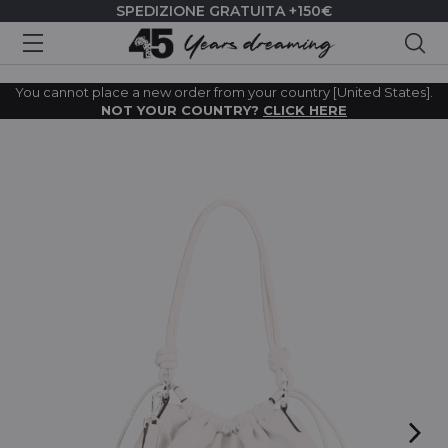
SPEDIZIONE GRATUITA +150€
Cer
You cannot place a new order from your country [United States].
NOT YOUR COUNTRY?
CLICK HERE