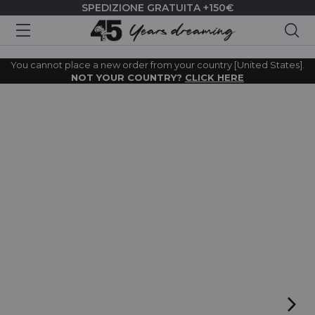
SPEDIZIONE GRATUITA +150€
Cer
You cannot place a new order from your country [United States].
NOT YOUR COUNTRY?
CLICK HERE