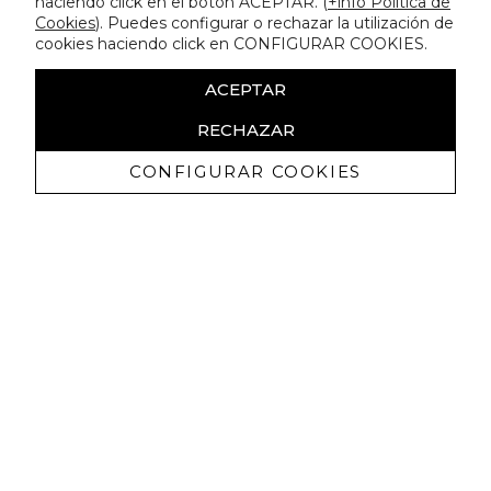
haciendo click en el botón ACEPTAR. (
+info Política de
Cookies
). Puedes configurar o rechazar la utilización de
cookies haciendo click en CONFIGURAR COOKIES.
ACEPTAR
RECHAZAR
CONFIGURAR COOKIES
Ricevi promozioni esclusive e novità
Autorizzo a ricevere comunicazioni commerciali da Lola
Casademunt e confermo di aver letto
l'informativa sulla privacy
ISCRIVITI
Puoi annullare l'iscrizione in ogni momenti. A questo scopo, cerca le info di