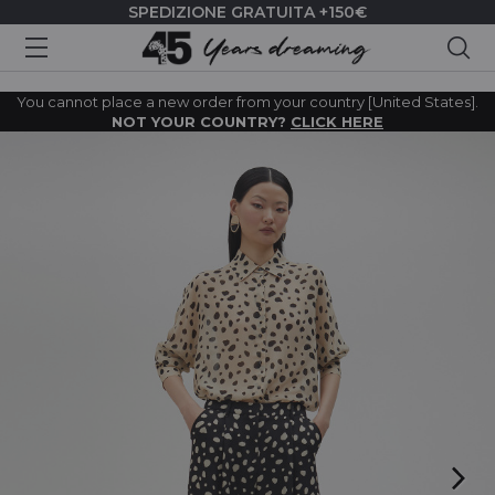
SPEDIZIONE GRATUITA +150€
Cer
You cannot place a new order from your country [United States].
NOT YOUR COUNTRY?
CLICK HERE