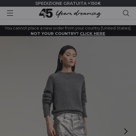
SPEDIZIONE GRATUITA +150€
Cer
You cannot place a new order from your country [United States].
NOT YOUR COUNTRY?
CLICK HERE