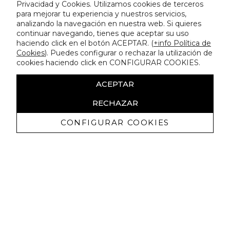
Privacidad y Cookies. Utilizamos cookies de terceros
para mejorar tu experiencia y nuestros servicios,
analizando la navegación en nuestra web. Si quieres
continuar navegando, tienes que aceptar su uso
haciendo click en el botón ACEPTAR. (
+info Política de
Cookies
). Puedes configurar o rechazar la utilización de
cookies haciendo click en CONFIGURAR COOKIES.
ACEPTAR
RECHAZAR
CONFIGURAR COOKIES
Ricevi promozioni esclusive e novità
Autorizzo a ricevere comunicazioni commerciali da Lola
Casademunt e confermo di aver letto
l'informativa sulla privacy