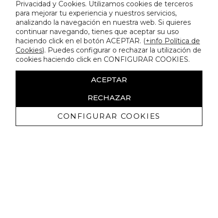
Privacidad y Cookies. Utilizamos cookies de terceros
para mejorar tu experiencia y nuestros servicios,
analizando la navegación en nuestra web. Si quieres
continuar navegando, tienes que aceptar su uso
haciendo click en el botón ACEPTAR. (
+info Política de
Cookies
). Puedes configurar o rechazar la utilización de
cookies haciendo click en CONFIGURAR COOKIES.
ACEPTAR
RECHAZAR
CONFIGURAR COOKIES
Ricevi promozioni esclusive e novità
Autorizzo a ricevere comunicazioni commerciali da Lola
Casademunt e confermo di aver letto
l'informativa sulla privacy