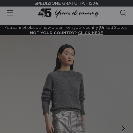
SPEDIZIONE GRATUITA +150€
Cer
You cannot place a new order from your country [United States].
NOT YOUR COUNTRY?
CLICK HERE