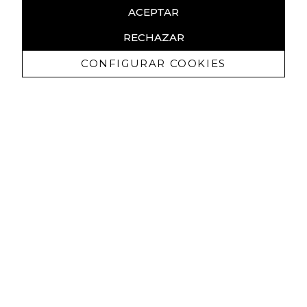
ACEPTAR
RECHAZAR
CONFIGURAR COOKIES
Ricevi promozioni esclusive e novità
Autorizzo a ricevere comunicazioni commerciali da Lola
Casademunt e confermo di aver letto
l'informativa sulla privacy
ISCRIVITI