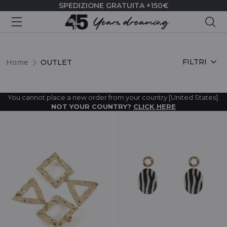
SPEDIZIONE GRATUITA +150€
Cer
OUTLET
FILTRI
Home
OUTLET
You cannot place a new order from your country [United States].
NOT YOUR COUNTRY?
CLICK HERE