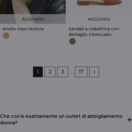
AGGIUNGI
AGGIUNGI
Anello maxi texture
Sandali a ciabattina con
dettaglio intrecciato
Pagina
1
Pagina
2
Pagina
3
…
Pagina
17
Successivo
Che cos’è esattamente un outlet di abbigliamento
+
donna?