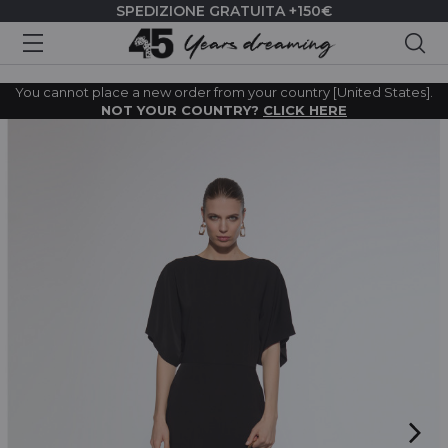
SPEDIZIONE GRATUITA +150€
Cer
You cannot place a new order from your country [United States].
NOT YOUR COUNTRY?
CLICK HERE