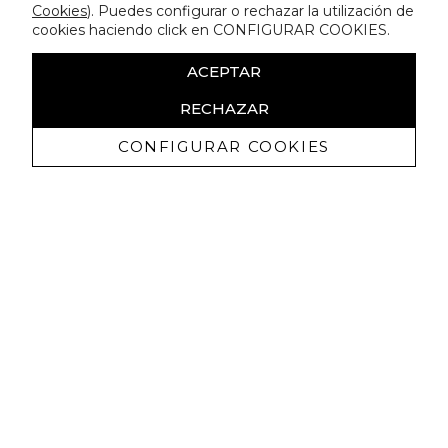
Cookies
). Puedes configurar o rechazar la utilización de
cookies haciendo click en CONFIGURAR COOKIES.
ACEPTAR
RECHAZAR
CONFIGURAR COOKIES
Ricevi promozioni esclusive e novità
Autorizzo a ricevere comunicazioni commerciali da Lola
Casademunt e confermo di aver letto
l'informativa sulla privacy
ISCRIVITI
Puoi annullare l'iscrizione in ogni momenti. A questo scopo, cerca le info di
contatto nelle note legali.