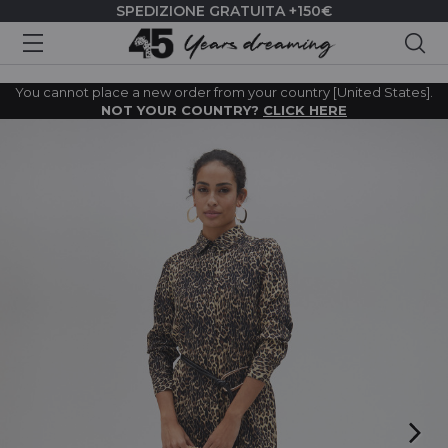
SPEDIZIONE GRATUITA +150€
Cer
You cannot place a new order from your country [United States].
NOT YOUR COUNTRY?
CLICK HERE