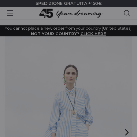
SPEDIZIONE GRATUITA +150€
Cer
You cannot place a new order from your country [United States].
NOT YOUR COUNTRY?
CLICK HERE