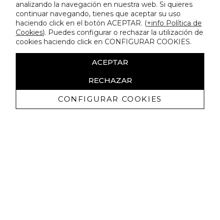
analizando la navegación en nuestra web. Si quieres
continuar navegando, tienes que aceptar su uso
haciendo click en el botón ACEPTAR. (
+info Política de
Cookies
). Puedes configurar o rechazar la utilización de
cookies haciendo click en CONFIGURAR COOKIES.
ACEPTAR
RECHAZAR
CONFIGURAR COOKIES
Ricevi promozioni esclusive e novità
Autorizzo a ricevere comunicazioni commerciali da Lola
Casademunt e confermo di aver letto
l'informativa sulla privacy
ISCRIVITI