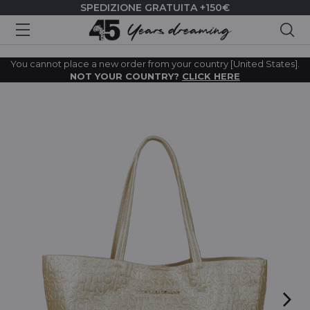
SPEDIZIONE GRATUITA +150€
Cer
You cannot place a new order from your country [United States].
NOT YOUR COUNTRY?
CLICK HERE