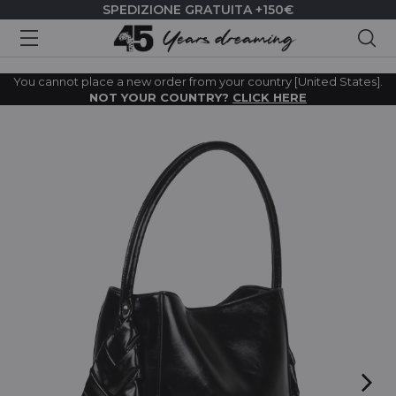
SPEDIZIONE GRATUITA +150€
Cer
You cannot place a new order from your country [United States].
NOT YOUR COUNTRY?
CLICK HERE