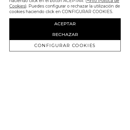
haciendo click en el botón ACEPTAR. (
+info Política de
Cookies
). Puedes configurar o rechazar la utilización de
cookies haciendo click en CONFIGURAR COOKIES.
ACEPTAR
RECHAZAR
CONFIGURAR COOKIES
Ricevi promozioni esclusive e novità
Autorizzo a ricevere comunicazioni commerciali da Lola
Casademunt e confermo di aver letto
l'informativa sulla privacy
ISCRIVITI
Puoi annullare l'iscrizione in ogni momenti. A questo scopo, cerca le info di