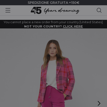
SPEDIZIONE GRATUITA +150€
Cer
You cannot place a new order from your country [United States].
NOT YOUR COUNTRY?
CLICK HERE