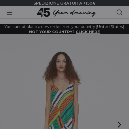
SPEDIZIONE GRATUITA +150€
Cer
You cannot place a new order from your country [United States].
NOT YOUR COUNTRY?
CLICK HERE