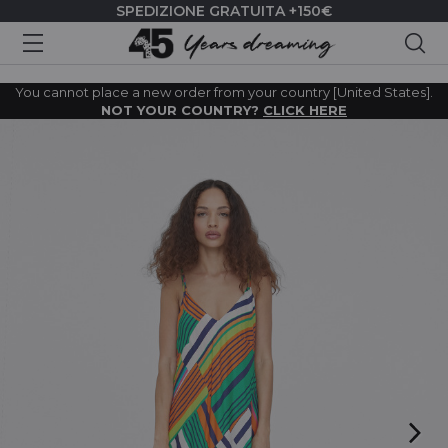
SPEDIZIONE GRATUITA +150€
Cer
You cannot place a new order from your country [United States].
NOT YOUR COUNTRY?
CLICK HERE