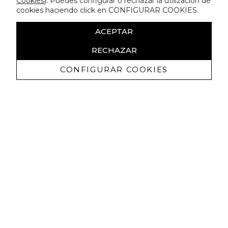
Cookies
). Puedes configurar o rechazar la utilización de
cookies haciendo click en CONFIGURAR COOKIES.
ACEPTAR
RECHAZAR
CONFIGURAR COOKIES
Ricevi promozioni esclusive e novità
Autorizzo a ricevere comunicazioni commerciali da Lola
Casademunt e confermo di aver letto
l'informativa sulla privacy
ISCRIVITI
Puoi annullare l'iscrizione in ogni momenti. A questo scopo, cerca le info di
contatto nelle note legali.