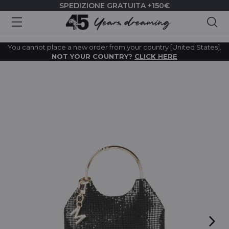
SPEDIZIONE GRATUITA +150€
Cer
You cannot place a new order from your country [United States].
NOT YOUR COUNTRY?
CLICK HERE