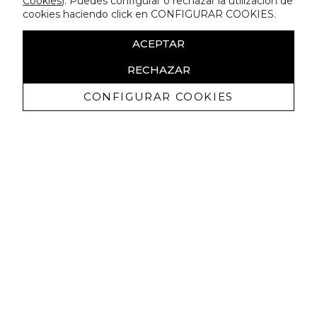
Cookies
). Puedes configurar o rechazar la utilización de
cookies haciendo click en CONFIGURAR COOKIES.
ACEPTAR
RECHAZAR
CONFIGURAR COOKIES
Ricevi promozioni esclusive e novità
Autorizzo a ricevere comunicazioni commerciali da Lola
Casademunt e confermo di aver letto
l'informativa sulla privacy
ISCRIVITI
Puoi annullare l'iscrizione in ogni momenti. A questo scopo, cerca le info di
contatto nelle note legali.