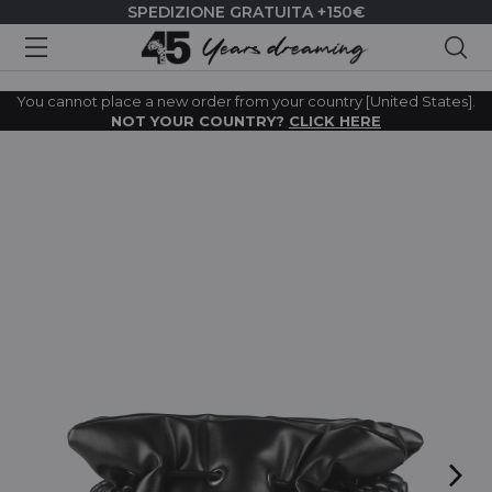
SPEDIZIONE GRATUITA +150€
Cer
You cannot place a new order from your country [United States].
NOT YOUR COUNTRY?
CLICK HERE