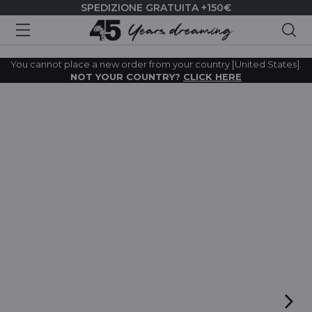
SPEDIZIONE GRATUITA +150€
Cer
You cannot place a new order from your country [United States].
NOT YOUR COUNTRY?
CLICK HERE