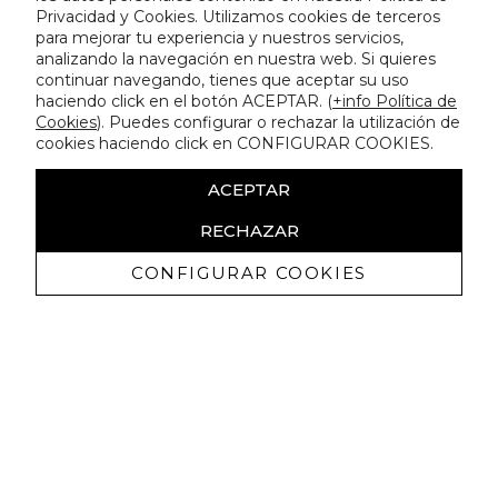
Privacidad y Cookies. Utilizamos cookies de terceros
para mejorar tu experiencia y nuestros servicios,
analizando la navegación en nuestra web. Si quieres
continuar navegando, tienes que aceptar su uso
haciendo click en el botón ACEPTAR. (
+info Política de
Cookies
). Puedes configurar o rechazar la utilización de
cookies haciendo click en CONFIGURAR COOKIES.
ACEPTAR
RECHAZAR
CONFIGURAR COOKIES
Ricevi promozioni esclusive e novità
Autorizzo a ricevere comunicazioni commerciali da Lola
Casademunt e confermo di aver letto
l'informativa sulla privacy