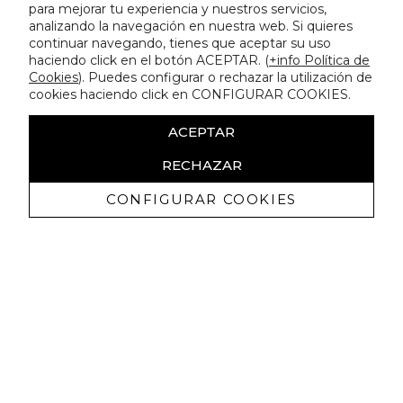
para mejorar tu experiencia y nuestros servicios,
analizando la navegación en nuestra web. Si quieres
continuar navegando, tienes que aceptar su uso
haciendo click en el botón ACEPTAR. (
+info Política de
Cookies
). Puedes configurar o rechazar la utilización de
cookies haciendo click en CONFIGURAR COOKIES.
ACEPTAR
RECHAZAR
CONFIGURAR COOKIES
Ricevi promozioni esclusive e novità
Autorizzo a ricevere comunicazioni commerciali da Lola
Casademunt e confermo di aver letto
l'informativa sulla privacy