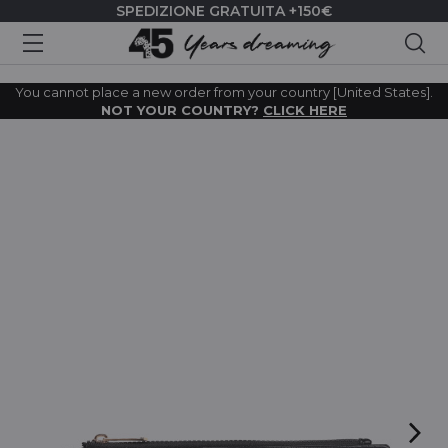
SPEDIZIONE GRATUITA +150€
Cer
You cannot place a new order from your country [United States].
NOT YOUR COUNTRY?
CLICK HERE