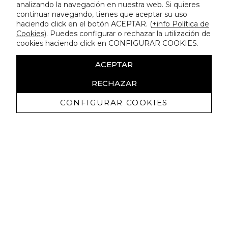
analizando la navegación en nuestra web. Si quieres
continuar navegando, tienes que aceptar su uso
haciendo click en el botón ACEPTAR. (
+info Política de
Cookies
). Puedes configurar o rechazar la utilización de
cookies haciendo click en CONFIGURAR COOKIES.
ACEPTAR
RECHAZAR
CONFIGURAR COOKIES
Ricevi promozioni esclusive e novità
Autorizzo a ricevere comunicazioni commerciali da Lola
Casademunt e confermo di aver letto
l'informativa sulla privacy
ISCRIVITI