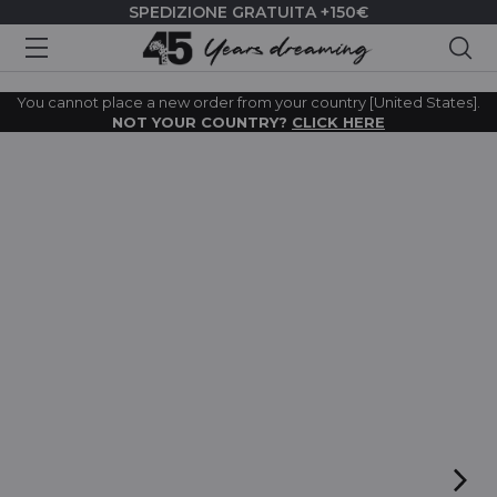
SPEDIZIONE GRATUITA +150€
Cer
You cannot place a new order from your country [United States].
NOT YOUR COUNTRY?
CLICK HERE