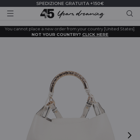
SPEDIZIONE GRATUITA +150€
Cer
You cannot place a new order from your country [United States].
NOT YOUR COUNTRY?
CLICK HERE