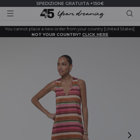
SPEDIZIONE GRATUITA +150€
Cer
You cannot place a new order from your country [United States].
NOT YOUR COUNTRY?
CLICK HERE