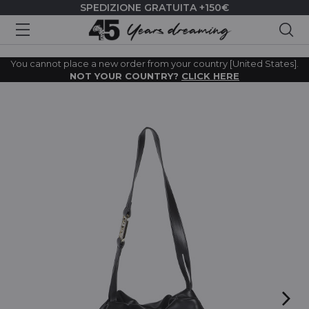
SPEDIZIONE GRATUITA +150€
Cer
You cannot place a new order from your country [United States].
NOT YOUR COUNTRY?
CLICK HERE