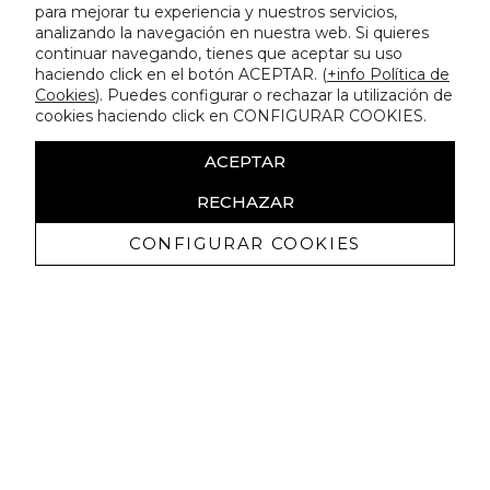
para mejorar tu experiencia y nuestros servicios,
analizando la navegación en nuestra web. Si quieres
continuar navegando, tienes que aceptar su uso
haciendo click en el botón ACEPTAR. (
+info Política de
Cookies
). Puedes configurar o rechazar la utilización de
cookies haciendo click en CONFIGURAR COOKIES.
ACEPTAR
RECHAZAR
CONFIGURAR COOKIES
Ricevi promozioni esclusive e novità
Autorizzo a ricevere comunicazioni commerciali da Lola
Casademunt e confermo di aver letto
l'informativa sulla privacy