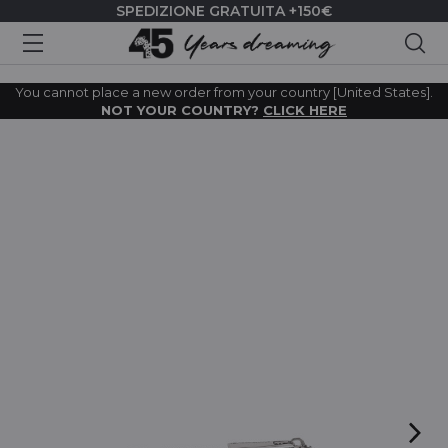
SPEDIZIONE GRATUITA +150€
Cer
You cannot place a new order from your country [United States].
NOT YOUR COUNTRY?
CLICK HERE