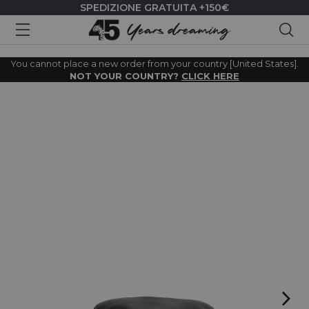
SPEDIZIONE GRATUITA +150€
Cer
You cannot place a new order from your country [United States].
NOT YOUR COUNTRY?
CLICK HERE