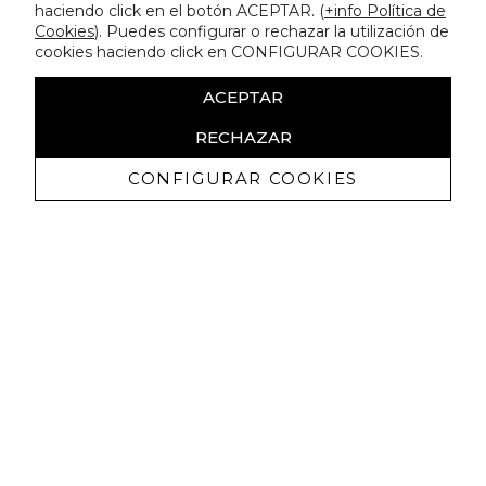
haciendo click en el botón ACEPTAR. (
+info Política de
Cookies
). Puedes configurar o rechazar la utilización de
cookies haciendo click en CONFIGURAR COOKIES.
ACEPTAR
RECHAZAR
CONFIGURAR COOKIES
Ricevi promozioni esclusive e novità
Autorizzo a ricevere comunicazioni commerciali da Lola
Casademunt e confermo di aver letto
l'informativa sulla privacy
ISCRIVITI
Puoi annullare l'iscrizione in ogni momenti. A questo scopo, cerca le info di