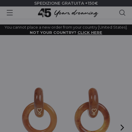
SPEDIZIONE GRATUITA +150€
Cer
You cannot place a new order from your country [United States].
NOT YOUR COUNTRY?
CLICK HERE