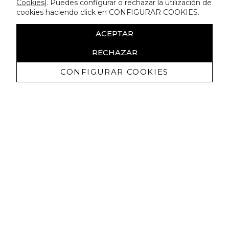
Cookies
). Puedes configurar o rechazar la utilización de
cookies haciendo click en CONFIGURAR COOKIES.
ACEPTAR
RECHAZAR
CONFIGURAR COOKIES
Ricevi promozioni esclusive e novità
Autorizzo a ricevere comunicazioni commerciali da Lola
Casademunt e confermo di aver letto
l'informativa sulla privacy
ISCRIVITI
Puoi annullare l'iscrizione in ogni momenti. A questo scopo, cerca le info di
contatto nelle note legali.