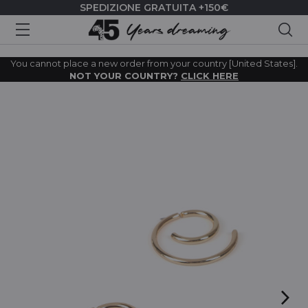
SPEDIZIONE GRATUITA +150€
Cer
You cannot place a new order from your country [United States].
NOT YOUR COUNTRY?
CLICK HERE