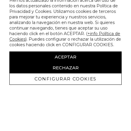
Hemos actualizado la información acerca del uso de
los datos personales contenido en nuestra Política de
Privacidad y Cookies. Utilizamos cookies de terceros
para mejorar tu experiencia y nuestros servicios,
analizando la navegación en nuestra web. Si quieres
continuar navegando, tienes que aceptar su uso
haciendo click en el botón ACEPTAR. (
+info Política de
Cookies
). Puedes configurar o rechazar la utilización de
cookies haciendo click en CONFIGURAR COOKIES.
ACEPTAR
RECHAZAR
CONFIGURAR COOKIES
Ricevi promozioni esclusive e novità
Autorizzo a ricevere comunicazioni commerciali da Lola
Casademunt e confermo di aver letto