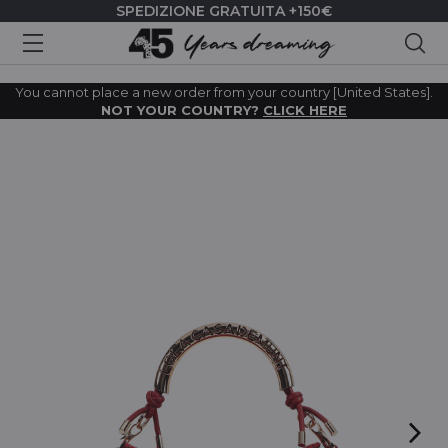
SPEDIZIONE GRATUITA +150€
Cer
You cannot place a new order from your country [United States].
NOT YOUR COUNTRY?
CLICK HERE