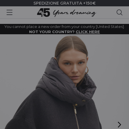
SPEDIZIONE GRATUITA +150€
Cer
You cannot place a new order from your country [United States].
NOT YOUR COUNTRY?
CLICK HERE