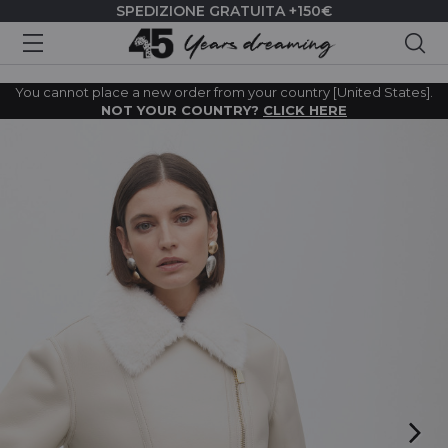
SPEDIZIONE GRATUITA +150€
Cer
You cannot place a new order from your country [United States].
NOT YOUR COUNTRY?
CLICK HERE