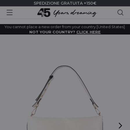
SPEDIZIONE GRATUITA +150€
Cer
You cannot place a new order from your country [United States].
NOT YOUR COUNTRY?
CLICK HERE