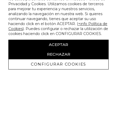
Privacidad y Cookies. Utilizamos cookies de terceros
para mejorar tu experiencia y nuestros servicios,
analizando la navegación en nuestra web. Si quieres
continuar navegando, tienes que aceptar su uso
haciendo click en el botón ACEPTAR. (
+info Política de
Cookies
). Puedes configurar o rechazar la utilización de
cookies haciendo click en CONFIGURAR COOKIES.
ACEPTAR
RECHAZAR
CONFIGURAR COOKIES
Ricevi promozioni esclusive e novità
Autorizzo a ricevere comunicazioni commerciali da Lola
Casademunt e confermo di aver letto
l'informativa sulla privacy