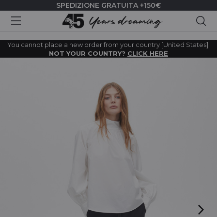
SPEDIZIONE GRATUITA +150€
Cer
You cannot place a new order from your country [United States].
NOT YOUR COUNTRY?
CLICK HERE