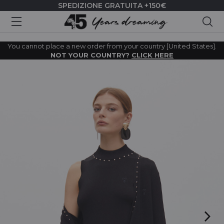
SPEDIZIONE GRATUITA +150€
Cer
You cannot place a new order from your country [United States].
NOT YOUR COUNTRY?
CLICK HERE