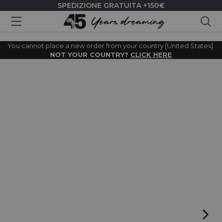
SPEDIZIONE GRATUITA +150€
Cer
You cannot place a new order from your country [United States].
NOT YOUR COUNTRY?
CLICK HERE