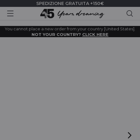
SPEDIZIONE GRATUITA +150€
Cer
You cannot place a new order from your country [United States].
NOT YOUR COUNTRY?
CLICK HERE