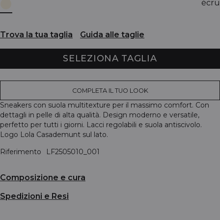
écru
Trova la tua taglia
Guida alle taglie
SELEZIONA TAGLIA
COMPLETA IL TUO LOOK
Sneakers con suola multitexture per il massimo comfort. Con
dettagli in pelle di alta qualità. Design moderno e versatile,
perfetto per tutti i giorni. Lacci regolabili e suola antiscivolo.
Logo Lola Casademunt sul lato.
Riferimento
LF2505010_001
Composizione e cura
Spedizioni e Resi