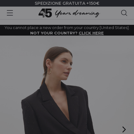
SPEDIZIONE GRATUITA +150€
Cer
You cannot place a new order from your country [United States].
NOT YOUR COUNTRY?
CLICK HERE