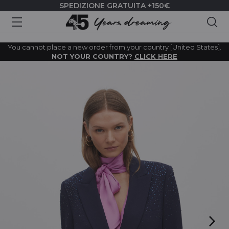
SPEDIZIONE GRATUITA +150€
Cer
You cannot place a new order from your country [United States].
NOT YOUR COUNTRY?
CLICK HERE