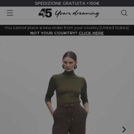
SPEDIZIONE GRATUITA +150€
Cer
You cannot place a new order from your country [United States].
NOT YOUR COUNTRY?
CLICK HERE