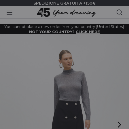
SPEDIZIONE GRATUITA +150€
Cer
You cannot place a new order from your country [United States].
NOT YOUR COUNTRY?
CLICK HERE