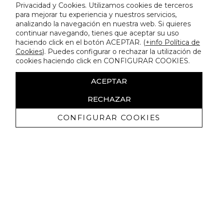
Privacidad y Cookies. Utilizamos cookies de terceros
para mejorar tu experiencia y nuestros servicios,
analizando la navegación en nuestra web. Si quieres
continuar navegando, tienes que aceptar su uso
haciendo click en el botón ACEPTAR. (
+info Política de
Cookies
). Puedes configurar o rechazar la utilización de
cookies haciendo click en CONFIGURAR COOKIES.
ACEPTAR
RECHAZAR
CONFIGURAR COOKIES
Ricevi promozioni esclusive e novità
Autorizzo a ricevere comunicazioni commerciali da Lola
Casademunt e confermo di aver letto
l'informativa sulla privacy