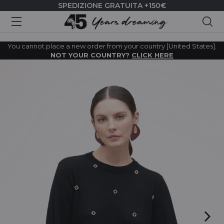
SPEDIZIONE GRATUITA +150€
Cer
You cannot place a new order from your country [United States].
NOT YOUR COUNTRY?
CLICK HERE