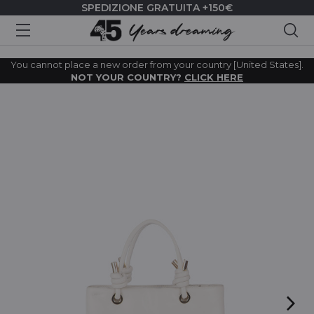
SPEDIZIONE GRATUITA +150€
Cer
You cannot place a new order from your country [United States].
NOT YOUR COUNTRY?
CLICK HERE