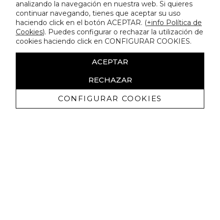
analizando la navegación en nuestra web. Si quieres
continuar navegando, tienes que aceptar su uso
haciendo click en el botón ACEPTAR. (
+info Política de
Cookies
). Puedes configurar o rechazar la utilización de
cookies haciendo click en CONFIGURAR COOKIES.
ACEPTAR
RECHAZAR
CONFIGURAR COOKIES
Ricevi promozioni esclusive e novità
Autorizzo a ricevere comunicazioni commerciali da Lola
Casademunt e confermo di aver letto
l'informativa sulla privacy
ISCRIVITI