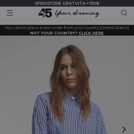
SPEDIZIONE GRATUITA +150€
Cer
You cannot place a new order from your country [United States].
NOT YOUR COUNTRY?
CLICK HERE