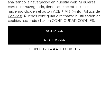
analizando la navegación en nuestra web. Si quieres
continuar navegando, tienes que aceptar su uso
haciendo click en el botón ACEPTAR. (
+info Política de
Cookies
). Puedes configurar o rechazar la utilización de
cookies haciendo click en CONFIGURAR COOKIES.
ACEPTAR
RECHAZAR
CONFIGURAR COOKIES
Ricevi promozioni esclusive e novità
Autorizzo a ricevere comunicazioni commerciali da Lola
Casademunt e confermo di aver letto
l'informativa sulla privacy
ISCRIVITI