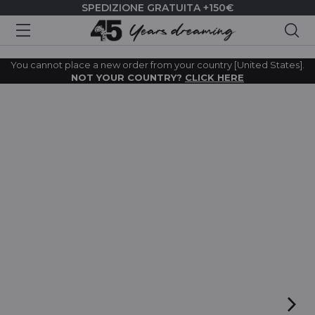
SPEDIZIONE GRATUITA +150€
Cer
You cannot place a new order from your country [United States].
NOT YOUR COUNTRY?
CLICK HERE