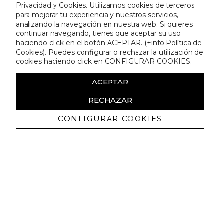
Privacidad y Cookies. Utilizamos cookies de terceros
para mejorar tu experiencia y nuestros servicios,
analizando la navegación en nuestra web. Si quieres
continuar navegando, tienes que aceptar su uso
haciendo click en el botón ACEPTAR. (
+info Política de
Cookies
). Puedes configurar o rechazar la utilización de
cookies haciendo click en CONFIGURAR COOKIES.
ACEPTAR
RECHAZAR
CONFIGURAR COOKIES
Ricevi promozioni esclusive e novità
Autorizzo a ricevere comunicazioni commerciali da Lola
Casademunt e confermo di aver letto
l'informativa sulla privacy