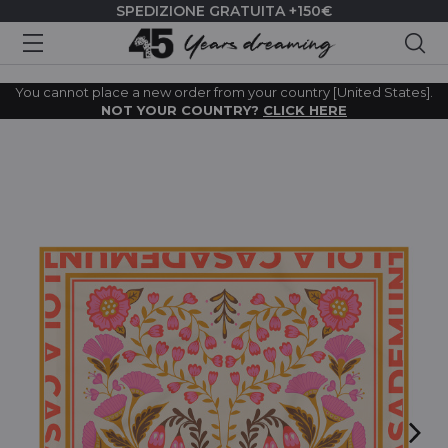
SPEDIZIONE GRATUITA +150€
Cer
You cannot place a new order from your country [United States].
NOT YOUR COUNTRY?
CLICK HERE