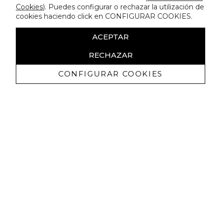
Cookies
). Puedes configurar o rechazar la utilización de
cookies haciendo click en CONFIGURAR COOKIES.
ACEPTAR
RECHAZAR
CONFIGURAR COOKIES
Ricevi promozioni esclusive e novità
Autorizzo a ricevere comunicazioni commerciali da Lola
Casademunt e confermo di aver letto
l'informativa sulla privacy
ISCRIVITI
Puoi annullare l'iscrizione in ogni momenti. A questo scopo, cerca le info di
contatto nelle note legali.