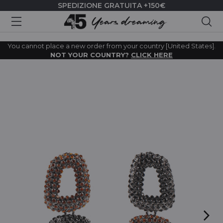
SPEDIZIONE GRATUITA +150€
Cer
You cannot place a new order from your country [United States].
NOT YOUR COUNTRY?
CLICK HERE