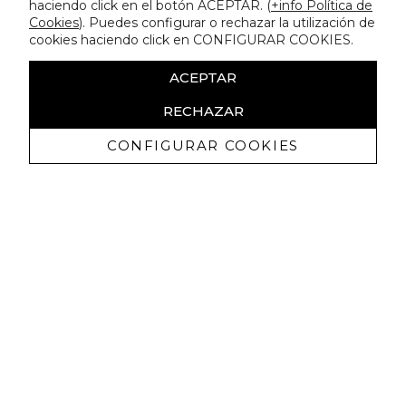
haciendo click en el botón ACEPTAR. (
+info Política de
Cookies
). Puedes configurar o rechazar la utilización de
cookies haciendo click en CONFIGURAR COOKIES.
ACEPTAR
RECHAZAR
CONFIGURAR COOKIES
Ricevi promozioni esclusive e novità
Autorizzo a ricevere comunicazioni commerciali da Lola
Casademunt e confermo di aver letto
l'informativa sulla privacy
ISCRIVITI
Puoi annullare l'iscrizione in ogni momenti. A questo scopo, cerca le info di