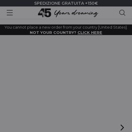
SPEDIZIONE GRATUITA +150€
Cer
You cannot place a new order from your country [United States].
NOT YOUR COUNTRY?
CLICK HERE