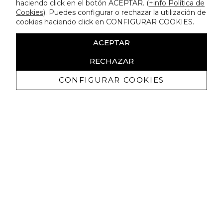
haciendo click en el botón ACEPTAR. (
+info Política de
Cookies
). Puedes configurar o rechazar la utilización de
cookies haciendo click en CONFIGURAR COOKIES.
ACEPTAR
RECHAZAR
CONFIGURAR COOKIES
Ricevi promozioni esclusive e novità
Autorizzo a ricevere comunicazioni commerciali da Lola
Casademunt e confermo di aver letto
l'informativa sulla privacy
ISCRIVITI
Puoi annullare l'iscrizione in ogni momenti. A questo scopo, cerca le info di