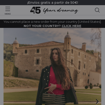
¡Envíos gratis a partir de 50€!
Bus
You cannot place a new order from your country [United States].
NOT YOUR COUNTRY?
CLICK HERE