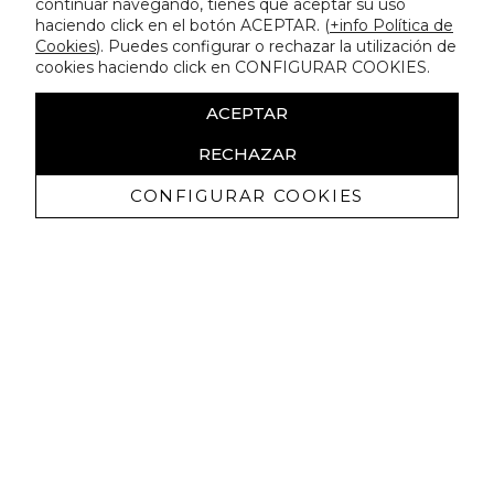
continuar navegando, tienes que aceptar su uso
haciendo click en el botón ACEPTAR. (
+info Política de
Cookies
). Puedes configurar o rechazar la utilización de
cookies haciendo click en CONFIGURAR COOKIES.
ACEPTAR
RECHAZAR
CONFIGURAR COOKIES
Recibe nuestras promociones
exclusivas y novedades
Autorizo a recibir comunicaciones comerciales de Lola
Casademunt y confirmo haber leído la
política de privacidad
SUSCRIBIRME