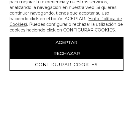
para mejorar tu experiencia y nuestros servicios,
analizando la navegación en nuestra web. Si quieres
continuar navegando, tienes que aceptar su uso
haciendo click en el botón ACEPTAR. (
+info Política de
Cookies
). Puedes configurar o rechazar la utilización de
cookies haciendo click en CONFIGURAR COOKIES.
ACEPTAR
RECHAZAR
CONFIGURAR COOKIES
Recibe nuestras promociones
exclusivas y novedades
Autorizo a recibir comunicaciones comerciales de Lola
Casademunt y confirmo haber leído la
política de privacidad