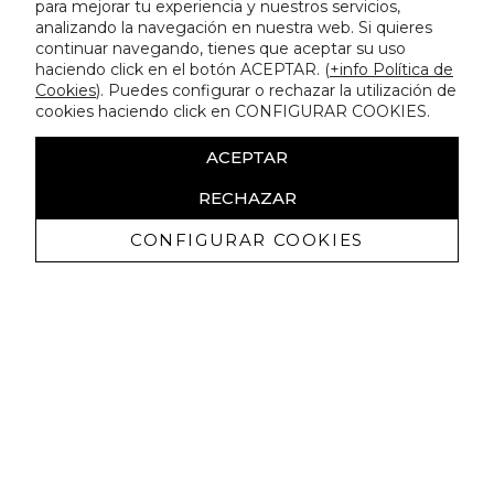
para mejorar tu experiencia y nuestros servicios,
analizando la navegación en nuestra web. Si quieres
continuar navegando, tienes que aceptar su uso
haciendo click en el botón ACEPTAR. (
+info Política de
Cookies
). Puedes configurar o rechazar la utilización de
cookies haciendo click en CONFIGURAR COOKIES.
ACEPTAR
RECHAZAR
CONFIGURAR COOKIES
Recibe nuestras promociones
exclusivas y novedades
Autorizo a recibir comunicaciones comerciales de Lola
Casademunt y confirmo haber leído la
política de privacidad